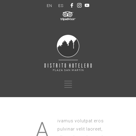
EN
ES
A
ivamus volutpat eros
pulvinar velit laoreet,