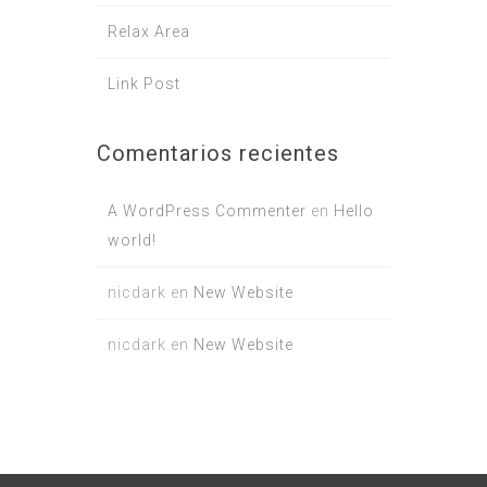
Relax Area
Link Post
Comentarios recientes
A WordPress Commenter
en
Hello
world!
nicdark
en
New Website
nicdark
en
New Website