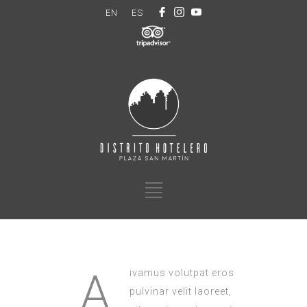
EN
ES
A
ivamus volutpat eros
pulvinar velit laoreet,