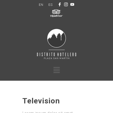
EN
ES
Television
Lorem ipsum dolor sit amet,